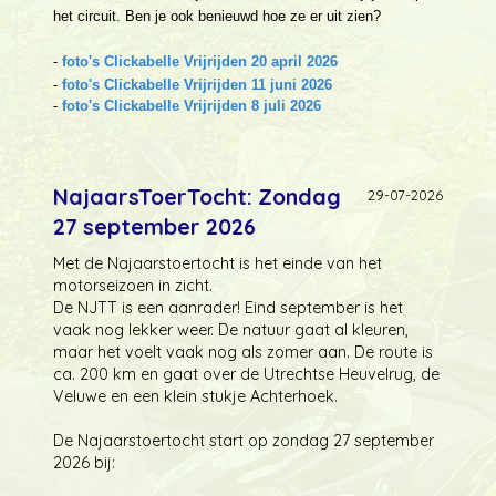
het circuit. Ben je ook benieuwd hoe ze er uit zien?
-
foto's Clickabelle Vrijrijden 20 april 2026
-
foto's Clickabelle Vrijrijden 11 juni 2026
-
foto's Clickabelle Vrijrijden 8 juli 2026
NajaarsToerTocht: Zondag
29-07-2026
27 september 2026
Met de Najaarstoertocht is het einde van het
motorseizoen in zicht.
De NJTT is een aanrader! Eind september is het
vaak nog lekker weer. De natuur gaat al kleuren,
maar het voelt vaak nog als zomer aan. De route is
ca. 200 km en gaat over de Utrechtse Heuvelrug, de
Veluwe en een klein stukje Achterhoek.
De Najaarstoertocht start op zondag 27 september
2026 bij: