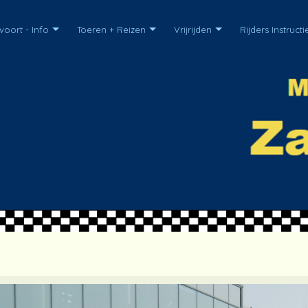
oort - Info
Toeren + Reizen
Vrijrijden
Rijders Instructi