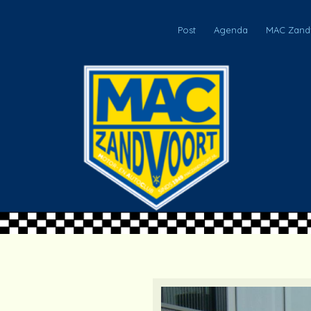
Post
Agenda
MAC Zandv